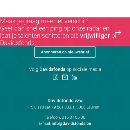
Maak je graag mee het verschil?
Geef dan snel een ping op onze radar en
laat je talenten schitteren als
vrijwilliger
bij
Davidsfonds.
Abonneren op nieuwsbrief
Volg
Davidsfonds
op sociale media
Volg
Volg
Volg
ons
ons
ons
op
op
op
Facebook
Instagram
LinkedIn
Contactpersoon:
Davidsfonds vzw
Adres:
Sluisstraat 79
bus 03.01, 3000
Leuven
Telefoon:
016 31 06 00
E-mail:
info@davidsfonds.be