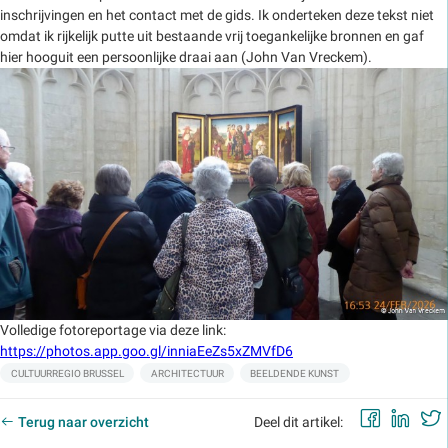
inschrijvingen en het contact met de gids. Ik onderteken deze tekst niet
omdat ik rijkelijk putte uit bestaande vrij toegankelijke bronnen en gaf
hier hooguit een persoonlijke draai aan (John Van Vreckem).
Volledige fotoreportage via deze link:
https://photos.app.goo.gl/inniaEeZs5xZMVfD6
Labels:
CULTUURREGIO BRUSSEL
ARCHITECTUUR
BEELDENDE KUNST
Faceb
Lin
Terug naar overzicht
Deel dit artikel: