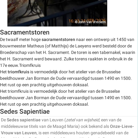
Sacramentstoren
De twaalf meter hoge
sacramentstoren
naar een ontwerp uit 1450 van
bouwmeester Matheus (of Matthijs) de Laeyens werd besteld door de
Broederschap van het H. Sacrament. De toren is een tabernakel, waarin
het H. Sacrament werd bewaard. Zulke torens raakten in onbruik in de
17e eeuw.Triomfkruis
Het
triomfkruis
is vermoedelijk door het atelier van de Brusselse
beeldhouwer Jan Borman de Oude vervaardigd tussen 1490 en 1500.
Het rust op een prachtig uitgehouwen doksaal.
Het triomfkruis is vermoedelijk door het atelier van de Brusselse
beeldhouwer Jan Borman de Oude vervaardigd tussen 1490 en 1500.
Het rust op een prachtig uitgehouwen doksaal.
Sedes Sapientiae
De
Sedes sapientiae
van Leuven (
zetel van wijsheid
, een van de
middeleeuwse titels van de Maagd Maria) ook bekend als
Onze-Lieve-
Vrouw van Leuven
, is een middeleeuws houten genadebeeld van de