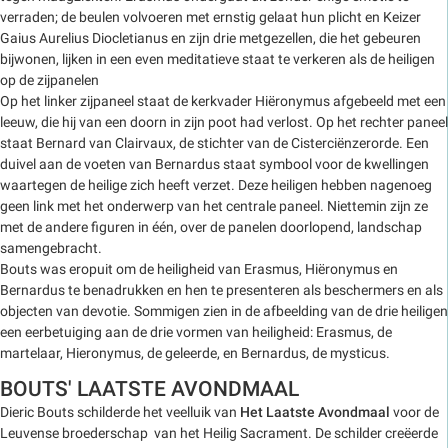
verraden; de beulen volvoeren met ernstig gelaat hun plicht en Keizer
Gaius Aurelius Diocletianus en zijn drie metgezellen, die het gebeuren
bijwonen, lijken in een even meditatieve staat te verkeren als de heiligen
op de zijpanelen
Op het linker zijpaneel staat de kerkvader Hiëronymus afgebeeld met een
leeuw, die hij van een doorn in zijn poot had verlost. Op het rechter paneel
staat Bernard van Clairvaux, de stichter van de Cisterciënzerorde. Een
duivel aan de voeten van Bernardus staat symbool voor de kwellingen
waartegen de heilige zich heeft verzet. Deze heiligen hebben nagenoeg
geen link met het onderwerp van het centrale paneel. Niettemin zijn ze
met de andere figuren in één, over de panelen doorlopend, landschap
samengebracht.
Bouts was eropuit om de heiligheid van Erasmus, Hiëronymus en
Bernardus te benadrukken en hen te presenteren als beschermers en als
objecten van devotie. Sommigen zien in de afbeelding van de drie heiligen
een eerbetuiging aan de drie vormen van heiligheid: Erasmus, de
martelaar, Hieronymus, de geleerde, en Bernardus, de mysticus.
BOUTS' LAATSTE AVONDMAAL
Dieric Bouts schilderde het veelluik van
Het Laatste Avondmaal
voor de
Leuvense broederschap van het Heilig Sacrament. De schilder creëerde