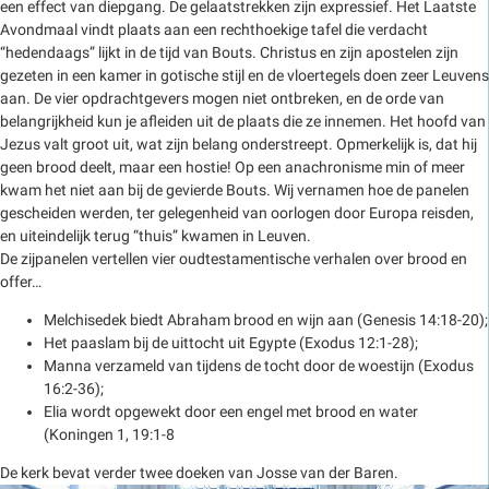
een effect van diepgang. De gelaatstrekken zijn expressief. Het Laatste
Avondmaal vindt plaats aan een rechthoekige tafel die verdacht
“hedendaags” lijkt in de tijd van Bouts. Christus en zijn apostelen zijn
gezeten in een kamer in gotische stijl en de vloertegels doen zeer Leuvens
aan. De vier opdrachtgevers mogen niet ontbreken, en de orde van
belangrijkheid kun je afleiden uit de plaats die ze innemen. Het hoofd van
Jezus valt groot uit, wat zijn belang onderstreept. Opmerkelijk is, dat hij
geen brood deelt, maar een hostie! Op een anachronisme min of meer
kwam het niet aan bij de gevierde Bouts. Wij vernamen hoe de panelen
gescheiden werden, ter gelegenheid van oorlogen door Europa reisden,
en uiteindelijk terug “thuis” kwamen in Leuven.
De zijpanelen vertellen vier oudtestamentische verhalen over brood en
offer…
Melchisedek biedt Abraham brood en wijn aan (Genesis 14:18-20);
Het paaslam bij de uittocht uit Egypte (Exodus 12:1-28);
Manna verzameld van tijdens de tocht door de woestijn (Exodus
16:2-36);
Elia wordt opgewekt door een engel met brood en water
(Koningen 1, 19:1-8
De kerk bevat verder twee doeken van Josse van der Baren.