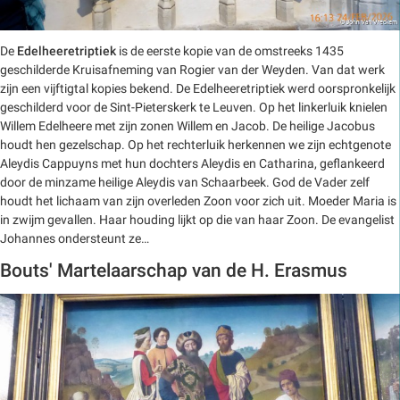
De
Edelheeretriptiek
is de eerste kopie van de omstreeks 1435
geschilderde Kruisafneming van Rogier van der Weyden. Van dat werk
zijn een vijftigtal kopies bekend. De Edelheeretriptiek werd oorspronkelijk
geschilderd voor de Sint-Pieterskerk te Leuven. Op het linkerluik knielen
Willem Edelheere met zijn zonen Willem en Jacob. De heilige Jacobus
houdt hen gezelschap. Op het rechterluik herkennen we zijn echtgenote
Aleydis Cappuyns met hun dochters Aleydis en Catharina, geflankeerd
door de minzame heilige Aleydis van Schaarbeek. God de Vader zelf
houdt het lichaam van zijn overleden Zoon voor zich uit. Moeder Maria is
in zwijm gevallen. Haar houding lijkt op die van haar Zoon. De evangelist
Johannes ondersteunt ze…
Bouts' Martelaarschap van de H. Erasmus