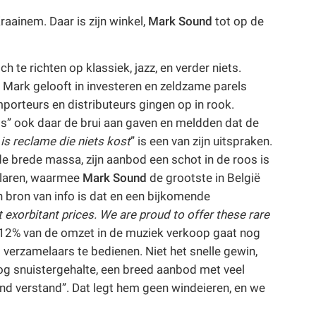
raainem. Daar is zijn winkel,
Mark Sound
tot op de
h te richten op klassiek, jazz, en verder niets.
Mark gelooft in investeren en zeldzame parels
orteurs en distributeurs gingen op in rook.
ls” ook daar de brui aan gaven en meldden dat de
is reclame die niets kost
” is een van zijn uitspraken.
n de brede massa, zijn aanbod een schot in de roos is
mplaren, waarmee
Mark Sound
de grootste in België
 bron van info is dat en een bijkomende
t exorbitant prices. We are proud to offer these rare
 12% van de omzet in de muziek verkoop gaat nog
 verzamelaars te bedienen. Niet het snelle gewin,
oog snuistergehalte, een breed aanbod met veel
ond verstand”. Dat legt hem geen windeieren, en we