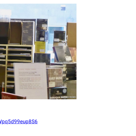
QzWpq5d99eup8S6