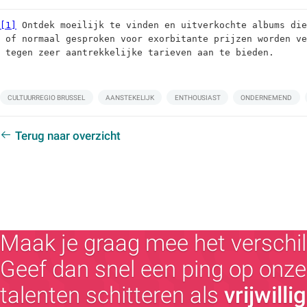
[1]
 Ontdek moeilijk te vinden en uitverkochte albums die
 of normaal gesproken voor exorbitante prijzen worden v
 tegen zeer aantrekkelijke tarieven aan te bieden.
Labels:
CULTUURREGIO BRUSSEL
AANSTEKELIJK
ENTHOUSIAST
ONDERNEMEND
Terug naar overzicht
Maak je graag mee het verschil
Geef dan snel een ping op onze 
talenten schitteren als
vrijwilli