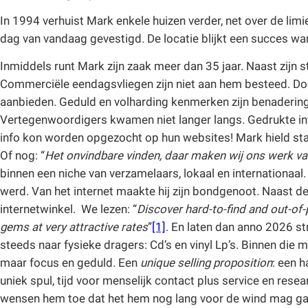
In 1994 verhuist Mark enkele huizen verder, net over de limi
dag van vandaag gevestigd. De locatie blijkt een succes want
Inmiddels runt Mark zijn zaak meer dan 35 jaar. Naast zijn st
Commerciële eendagsvliegen zijn niet aan hem besteed. Doo
aanbieden. Geduld en volharding kenmerken zijn benadering
Vertegenwoordigers kwamen niet langer langs. Gedrukte inf
info kon worden opgezocht op hun websites! Mark hield sta
Of nog: “
Het onvindbare vinden, daar maken wij ons werk v
binnen een niche van verzamelaars, lokaal en internationa
werd. Van het internet maakte hij zijn bondgenoot. Naast 
internetwinkel. We lezen: “
Discover hard-to-find and out-of-
gems at very attractive rates
”
[1]
. En laten dan anno 2026 s
steeds naar fysieke dragers: Cd’s en vinyl Lp’s. Binnen die
maar focus en geduld. Een
unique selling proposition
: een 
uniek spul, tijd voor menselijk contact plus service en res
wensen hem toe dat het hem nog lang voor de wind mag ga