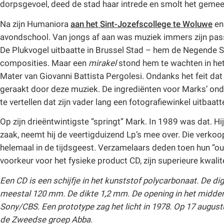
dorpsgevoel, deed de stad haar intrede en smolt het gemeen
Na zijn Humaniora
aan het Sint-Jozefscollege te Woluwe
en
avondschool. Van jongs af aan was muziek immers zijn passi
De Plukvogel uitbaatte in Brussel Stad – hem de Negende S
composities. Maar een
mirakel
stond hem te wachten in he
Mater van Giovanni Battista Pergolesi. Ondanks het feit dat z
geraakt door deze muziek. De ingrediënten voor Marks’ onde
te vertellen dat zijn vader lang een fotografiewinkel uitbaatt
Op zijn drieëntwintigste “springt” Mark. In 1989 was dat. Hij
zaak, neemt hij de veertigduizend Lp’s mee over. Die verkoop
helemaal in de tijdsgeest. Verzamelaars deden toen hun “ou
voorkeur voor het fysieke product CD, zijn superieure kwalit
Een CD is een schijfje in het kunststof polycarbonaat. De d
meestal 120 mm. De dikte 1,2 mm. De opening in het midden
Sony/CBS. Een prototype zag het licht in 1978. Op 17 augus
de Zweedse groep Abba.