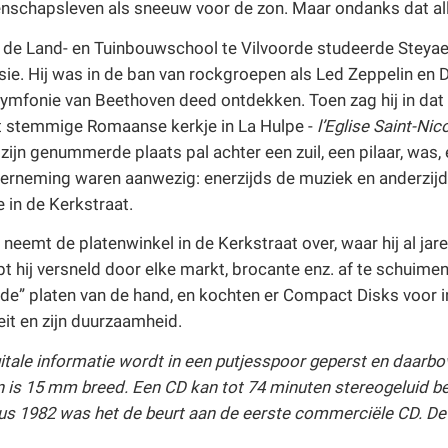
schapsleven als sneeuw voor de zon. Maar ondanks dat alles 
 de Land- en Tuinbouwschool te Vilvoorde studeerde Steyaer
e. Hij was in de ban van rockgroepen als Led Zeppelin en D
ymfonie van Beethoven deed ontdekken. Toen zag hij in dat 
t stemmige Romaanse kerkje in La Hulpe -
l’Eglise Saint-Nic
ijn genummerde plaats pal achter een zuil, een pilaar, was, en
rneming waren aanwezig: enerzijds de muziek en anderzijds 
e in de Kerkstraat.
 neemt de platenwinkel in de Kerkstraat over, waar hij al jare
t hij versneld door elke markt, brocante enz. af te schuimen.
de” platen van de hand, en kochten er Compact Disks voor i
eit en zijn duurzaamheid.
igitale informatie wordt in een putjesspoor geperst en daar
 is 15 mm breed. Een CD kan tot 74 minuten stereogeluid b
tus 1982 was het de beurt aan de eerste commerciële CD. De 