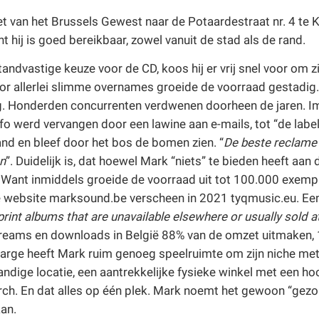
et van het Brussels Gewest naar de Potaardestraat nr. 4 te K
 hij is goed bereikbaar, zowel vanuit de stad als de rand.
andvastige keuze voor de CD, koos hij er vrij snel voor om zic
r allerlei slimme overnames groeide de voorraad gestadig. 
. Honderden concurrenten verdwenen doorheen de jaren. Imp
o werd vervangen door een lawine aan e-mails, tot “de labe
nd en bleef door het bos de bomen zien. “
De beste reclame 
an
”. Duidelijk is, dat hoewel Mark “niets” te bieden heeft aa
al. Want inmiddels groeide de voorraad uit tot 100.000 exe
de website marksound.be verscheen in 2021 tyqmusic.eu. Een
print albums that are unavailable elsewhere or usually sold a
treams en downloads in België 88% van de omzet uitmaken,
 marge heeft Mark ruim genoeg speelruimte om zijn niche met
handige locatie, een aantrekkelijke fysieke winkel met een h
earch. En dat alles op één plek. Mark noemt het gewoon “gez
an.