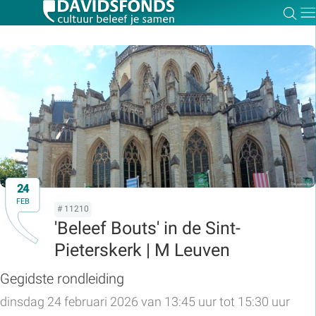
Zoe
Dir
Zoek:
Zoeken
24
FEB
# 11210
'Beleef Bouts' in de Sint-
Pieterskerk | M Leuven
Gegidste rondleiding
dinsdag 24 februari 2026 van 13:45 uur tot 15:30 uur