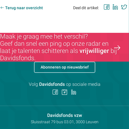
Faceb
Lin
Terug naar overzicht
Deel dit artikel:
Maak je graag mee het verschil?
Geef dan snel een ping op onze radar en
laat je talenten schitteren als
vrijwilliger
bij
Davidsfonds.
Abonneren op nieuwsbrief
Volg
Davidsfonds
op sociale media
Volg
Volg
Volg
ons
ons
ons
op
op
op
Facebook
Instagram
LinkedIn
Contactpersoon:
Davidsfonds vzw
Adres:
Sluisstraat 79
bus 03.01, 3000
Leuven