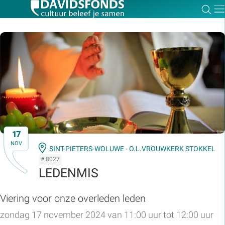
Zoe
Dir
Zoek:
Zoeken
17
NOV
SINT-PIETERS-WOLUWE - O.L.VROUWKERK STOKKEL
# 8027
LEDENMIS
Viering voor onze overleden leden
zondag 17 november 2024 van 11:00 uur tot 12:00 uur