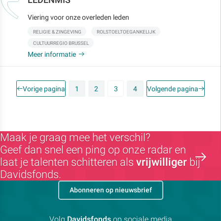
Viering voor onze overleden leden
RELIGIE & ZINGEVING
ROLSTOELTOEGANKELIJK
CULTUURREGIO BRUSSEL
Meer informatie
Vorige pagina
1
2
3
4
Volgende pagina
Maak je graag mee het verschil?
Geef dan snel een ping op onze radar en
laat je talenten schitteren als
vrijwilliger
bij
Davidsfonds.
Abonneren op nieuwsbrief
Volg
Davidsfonds
op sociale media