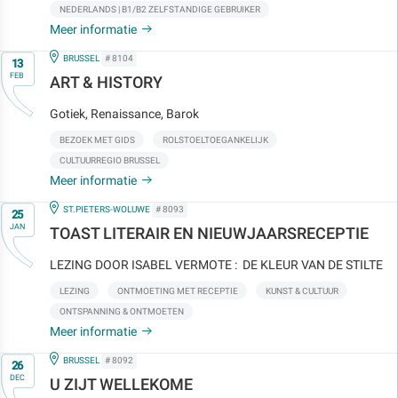
NEDERLANDS | B1/B2 ZELFSTANDIGE GEBRUIKER
Meer informatie
Op
IN
BRUSSEL
# 8104
13
FEB
ART & HISTORY
Gotiek, Renaissance, Barok
BEZOEK MET GIDS
ROLSTOELTOEGANKELIJK
CULTUURREGIO BRUSSEL
Meer informatie
Op
IN
ST.PIETERS-WOLUWE
# 8093
25
JAN
TOAST LITERAIR EN NIEUWJAARSRECEPTIE
LEZING DOOR ISABEL VERMOTE : DE KLEUR VAN DE STILTE
LEZING
ONTMOETING MET RECEPTIE
KUNST & CULTUUR
ONTSPANNING & ONTMOETEN
Meer informatie
Op
IN
BRUSSEL
# 8092
26
DEC
U ZIJT WELLEKOME