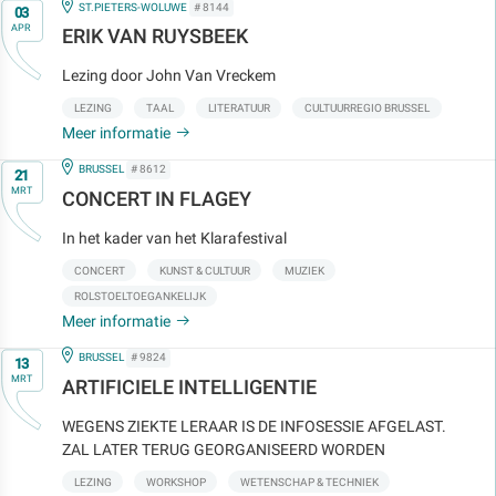
Op
IN
ST.PIETERS-WOLUWE
# 8144
03
APR
ERIK VAN RUYSBEEK
Lezing door John Van Vreckem
LEZING
TAAL
LITERATUUR
CULTUURREGIO BRUSSEL
Meer informatie
Op
IN
BRUSSEL
# 8612
21
MRT
CONCERT IN FLAGEY
In het kader van het Klarafestival
CONCERT
KUNST & CULTUUR
MUZIEK
ROLSTOELTOEGANKELIJK
Meer informatie
Op
IN
BRUSSEL
# 9824
13
MRT
ARTIFICIELE INTELLIGENTIE
WEGENS ZIEKTE LERAAR IS DE INFOSESSIE AFGELAST.
ZAL LATER TERUG GEORGANISEERD WORDEN
LEZING
WORKSHOP
WETENSCHAP & TECHNIEK