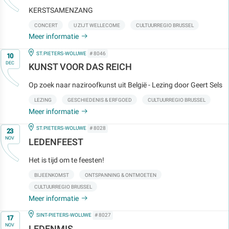
KERSTSAMENZANG
CONCERT
U ZIJT WELLECOME
CULTUURREGIO BRUSSEL
Meer informatie
Op
IN
ST.PIETERS-WOLUWE
# 8046
10
DEC
KUNST VOOR DAS REICH
Op zoek naar naziroofkunst uit België - Lezing door Geert Sels
LEZING
GESCHIEDENIS & ERFGOED
CULTUURREGIO BRUSSEL
Meer informatie
Op
IN
ST.PIETERS-WOLUWE
# 8028
23
NOV
LEDENFEEST
Het is tijd om te feesten!
BIJEENKOMST
ONTSPANNING & ONTMOETEN
CULTUURREGIO BRUSSEL
Meer informatie
Op
IN
SINT-PIETERS-WOLUWE
# 8027
17
NOV
LEDENMIS