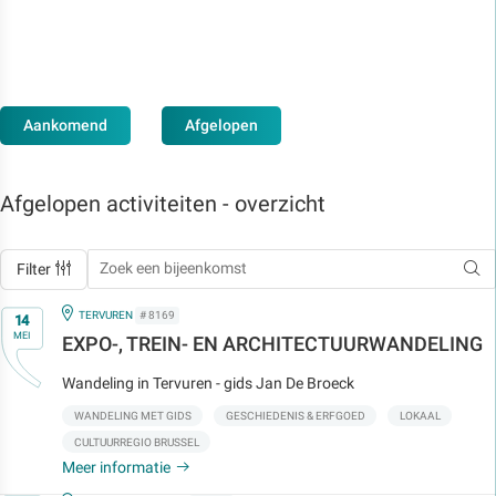
Aankomend
Afgelopen
Afgelopen activiteiten - overzicht
Filter
Op
IN
TERVUREN
# 8169
14
MEI
EXPO-, TREIN- EN ARCHITECTUURWANDELING
Wandeling in Tervuren - gids Jan De Broeck
WANDELING MET GIDS
GESCHIEDENIS & ERFGOED
LOKAAL
CULTUURREGIO BRUSSEL
Meer informatie